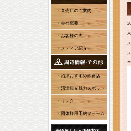
直売店のご案内
会社概要
2
東
お客様の声
ス
メディア紹介
ス
干
沼津おすすめ飲食店
沼津観光魅力スポット
リンク
団体様用予約フォーム