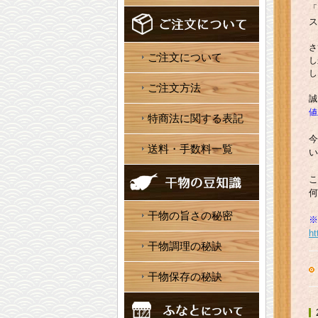
「
ス
さ
ご注文について
し
し
ご注文方法
誠
値
特商法に関する表記
今
送料・手数料一覧
い
こ
何
干物の旨さの秘密
※
ht
干物調理の秘訣
干物保存の秘訣