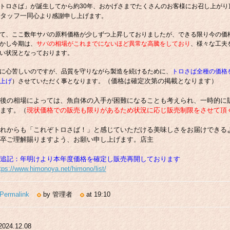
トロさば」が誕生してから約30年、おかげさまでたくさんのお客様にお召し上がり
タッフ一同
心より感謝申し上げます。
て、ここ数年サバの原料価格が少しずつ上昇しておりましたが、できる限り今の価
かし今期は、
サバの相場がこれまでにないほど異常な高騰をしており
、様々な工夫
い状況となっております。
に心苦しいのですが、品質を守りながら製造を続けるために、
トロさば全種の価格を
（価格は確定次第の掲載となります）
上げ
）させていただく事となります。
後の相場によっては、魚自体の入手が困難になることも考えられ、一時的に
ます。（
現状価格での販売も限りがあるため状況に応じ販売制限をさせて頂
れからも「これぞトロさば！」と感じていただける美味しさをお届けできる
卒ご理解賜りますよう、お願い申し上げます。店主
追記：年明けより本年度価格を確定し販売再開しております
tps://www.himonoya.net/himono/list/
Permalink
by 管理者
at 19:10
2024.12.08