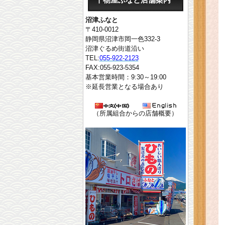
干物屋ふなと店舗案内
沼津ふなと
〒410-0012
静岡県沼津市岡一色332-3
沼津ぐるめ街道沿い
TEL:
055-922-2123
FAX:055-923-5354
基本営業時間：9:30～19:00
※延長営業となる場合あり
（所属組合からの店舗概要）