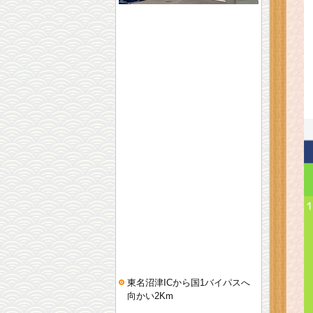
東名沼津ICから国1バイパスへ
向かい2Km