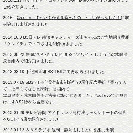
2020.2.27 読売テレビ・日本テレビ系列 秘密のケンミンSHOWにて
ご紹介頂きました。
2016
Gakken すがたをかえる食べもの 7 魚がへんしん！
に取
材協力し出版されました
2014.10.9 BS日テレ 南海キャンディーズ山ちゃんのご当地紹介番組
「ケンイチ」でトロさばを紹介頂きました。
2013.08.22 静岡だいいちテレビ まるごとワイド しょうじの木曜温
泉番組内で紹介頂きました。
2013.08.10 下記同番組 BS-TBSにて再放送されました。
2013.07.15 SBSテレビ 沼津市市制施行90周年記念番組「寄ってみ
て！沼津もてなし見聞録」番組内で
湯原昌幸・荒木由美子ご夫妻に紹介頂きました。
YouTubeでご覧頂
けます3.52秒から当店です
2012.01.29 テレビ静岡 アイドリング河村唯ちゃんレポートの個店
へGO!で当店が紹介されました
2012.01.12 ＳＢＳラジオ 週刊！静岡よしもとの番組に出演