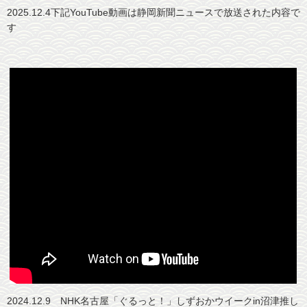
2025.12.4下記YouTube動画は静岡新聞ニュースで放送された内容で
干物調理の秘訣
会社概要
す
干物保存の秘訣
お客様の声
メディア紹介
沼津おすすめ飲食店
沼津観光魅力スポット
リンク
団体様用予約フォーム
2024.12.9 NHK名古屋「ぐるっと！」しずおかウイークin沼津推し