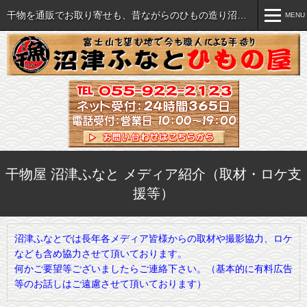
干物を通販でお取り寄せも、昔ながらのひもの造り沼津ふなと
MENU
MENU
おいしい干物各種
ご注文について
セット・詰め合わせ
ご注文方法
海産珍味など各種
特商法に関する表記
干物屋 沼津ふなと メディア紹介（取材・ロケ支
援等）
すべての商品を見る
送料・手数料一覧
飲食店様へ(業販）
沼津ふなとでは長年各メディア皆様からの取材や撮影協力、ロケ
なども含め協力させて頂いております。
何かご要望等ございましたらご連絡下さい。（基本的に有料広告
等のお話しはご遠慮させて頂いております）
干物の旨さの秘密
直売店のご案内