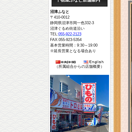
干物屋ふなと店舗案内
沼津ふなと
〒410-0012
静岡県沼津市岡一色332-3
沼津ぐるめ街道沿い
TEL:
055-922-2123
FAX:055-923-5354
基本営業時間：9:30～19:00
※延長営業となる場合あり
（所属組合からの店舗概要）