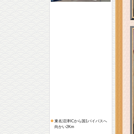
東名沼津ICから国1バイパスへ
向かい2Km