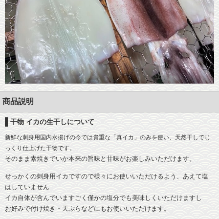
干物調理の秘訣
会社概要
干物保存の秘訣
お客様の声
メディア紹介
商品説明
沼津おすすめ飲食店
沼津観光魅力スポット
干物 イカの生干しについて
新鮮な刺身用国内水揚げの今では貴重な「真イカ」のみを使い、天然干しでじ
リンク
っくり仕上げた干物です。
そのまま素焼きでいか本来の旨味と甘味がお楽しみいただけます。
団体様用予約フォーム
せっかくの刺身用イカですので様々にお使いいただけるよう、あえて塩
はしていません
イカ自体が含んでいますごく僅かの塩分でも美味しくいただけますし
お好みで付け焼き・天ぷらなどにもお使いいただけます。