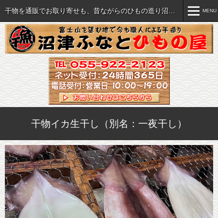
干物を通販でお取り寄せも、昔ながらのひもの造り沼津ふなと
MENU
MENU
おいしい干物各種
ご注文について
セット・詰め合わせ
ご注文方法
海産珍味など各種
特商法に関する表記
干物イカ生干し（別名：一夜干し）
すべての商品を見る
送料・手数料一覧
飲食店様へ(業販）
干物の旨さの秘密
直売店のご案内