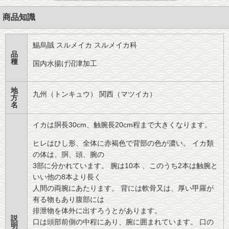
商品知識
鯣烏賊 スルメイカ スルメイカ科
品
種
国内水揚げ沼津加工
地
九州（トンキュウ） 関西（マツイカ）
方
名
イカは胴長30cm、触腕長20cm程まで大きくなります。
ヒレはひし形、全体に赤褐色で背部の色が濃い。 イカ類
の体は、胴、頭、腕の
3部に分かれています。 腕は10本 、このうち2本は触腕と
いい他の8本より長く
人間の両腕にあたります。 背には軟骨又は、厚い甲羅が
有る物もあり腹部には
排泄物を体外に出すろうとがあります。
説
口は頭部前側の中程にあり、腕に囲まれています。 口の
明