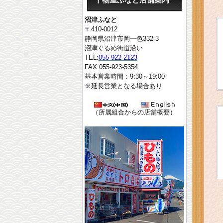
干物屋ふなと店舗案内
沼津ふなと
〒410-0012
静岡県沼津市岡一色332-3
沼津ぐるめ街道沿い
TEL:
055-922-2123
FAX:055-923-5354
基本営業時間：9:30～19:00
※延長営業となる場合あり
（所属組合からの店舗概要）