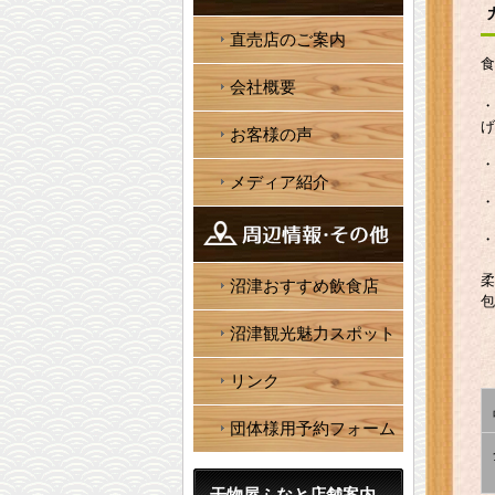
直売店のご案内
食
価
会社概要
・
げ
お客様の声
・
メディア紹介
・
価格
・
柔
沼津おすすめ飲食店
包
沼津観光魅力スポット
リンク
団体様用予約フォーム