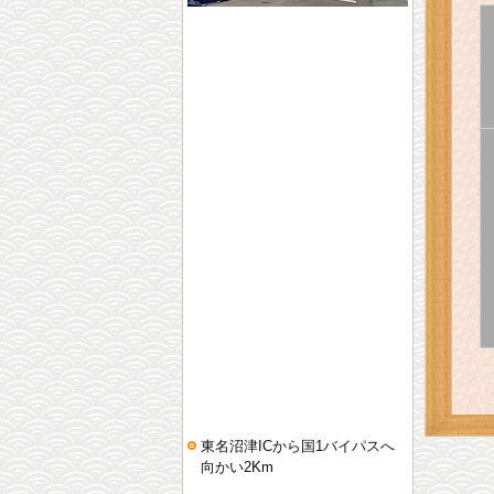
東名沼津ICから国1バイパスへ
向かい2Km