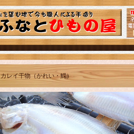
カレイ干物（かれい・鰈）