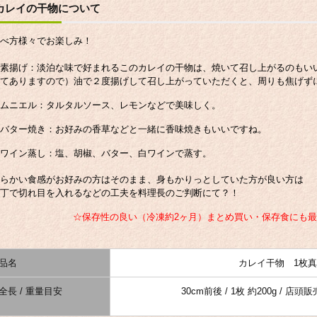
カレイの干物について
べ方様々でお楽しみ！
格（税込）：683円
素揚げ：淡泊な味で好まれるこのカレイの干物は、焼いて召し上がるのもい
てありますので）油で２度揚げして召し上がって
いただくと、周りも焦げず
ムニエル：タルタルソース、レモンなどで美味しく。
バター焼き：お好みの香草などと一緒に香味焼きもいいですね。
（税込）：3,348円
ワイン蒸し：塩、胡椒、バター、白ワインで蒸す。
らかい食感がお好みの方はそのまま、身もかりっとしていた方が良い方は
丁で切れ目を入れるなどの工夫を料理長のご判断にて？！
☆保存性の良い（冷凍約2ヶ月）まとめ買い・保存食にも
品名
カレイ干物 1枚
全長 / 重量目安
30cm前後 / 1枚 約200g / 