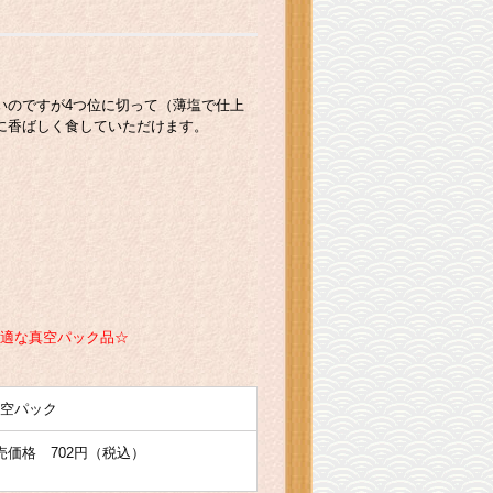
いのですが
4つ位に切って（薄塩で仕上
に香ばしく食していただけます。
最適な真空パック品☆
真空パック
店頭販売価格 702円（税込）