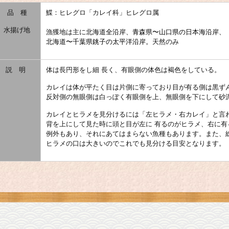
品 種
鰈：ヒレグロ「カレイ科」ヒレグロ属
水揚げ地
漁獲地は主に
北海道全沿岸、青森県〜山口県の日本海沿岸、
北海道〜千葉県銚子の太平洋沿岸。
天然のみ
説 明
体は長円形をし細 長く、有眼側の体色は褐色をしている。
カレイは体が平たく目は片側に寄っており目が有る側は黒ず
反対側の無眼側は白っぽく有眼側を上、無眼側を下にして砂
カレイとヒラメを見分けるには「左ヒラメ・右カレイ」と言
背を上にして見た時に頭と目が左に 有るのがヒラメ、右に有
例外もあり、それにあてはまらない魚種もあります。また、
ヒラメの口は大きいのでこれでも見分ける目安となります。