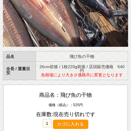
品名
飛び魚の干物
26cm前後 / 1枚220g前後 / 店頭販売価格 540
全長 / 重量目
円
安
魚相場により大きさ価格共に変更となります
商品名：飛び魚の干物
価格（税込）：525円
在庫数:現在売り切れです