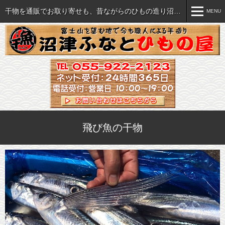
干物を通販でお取り寄せも、昔ながらのひもの造り沼津ふなと
MENU
MENU
おいしい干物各種
ご注文について
セット・詰め合わせ
ご注文方法
海産珍味など各種
特商法に関する表記
飛び魚の干物
すべての商品を見る
送料・手数料一覧
飲食店様へ(業販）
干物の旨さの秘密
直売店のご案内