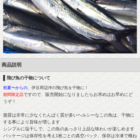
干物調理の秘訣
会社概要
干物保存の秘訣
お客様の声
メディア紹介
沼津おすすめ飲食店
商品説明
沼津観光魅力スポット
飛び魚の干物について
初夏〜からの
、伊豆周辺沖の飛び魚を干物に！
リンク
ですので、販売開始になりましたらお求めはお早めにど
期間限定品
うぞ！
団体様用予約フォーム
脂質は非常に少なくたんぱく質が多いヘルシーなこの魚は、干物に
する事により旨味が増します
シンプルに塩干しで、この魚のあっさり上品な味わいが楽しめます
パッケージは保存性を考え1枚ごとの真空パック、保存は冷凍で概ね