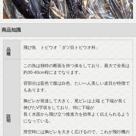
商品知識
飛び魚 トビウオ「ダツ目トビウオ科」
品
種
この魚は独特の断面を持つ体をしており、最大で全長は
約30-40cm程にまでなります。
背部分は藍色で腹は白色、たいへん美しい皮目が特徴で
もあります。
胸ビレが発達して大きく、尾ビレは上端 と下端が長く
伸びたV字状をしており、特に下端が
長く水面から飛び立つ推進力を効率よく伝えられるよう
説
明
になっている。
滑空時には胸ビレを大きく広げるので、これが飛行機の