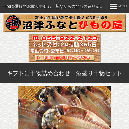
干物を通販でお取り寄せも、昔ながらのひもの造り沼津ふなと
MENU
MENU
おいしい干物各種
ご注文について
セット・詰め合わせ
ご注文方法
海産珍味など各種
特商法に関する表記
ギフトに干物詰め合わせ 酒盛り干物セット
すべての商品を見る
送料・手数料一覧
飲食店様へ(業販）
干物の旨さの秘密
直売店のご案内