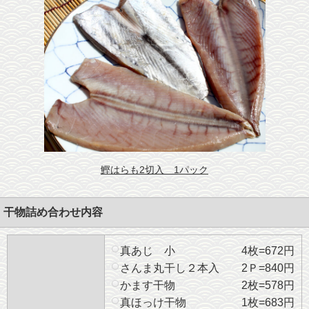
鰹はらも2切入 1パック
干物詰め合わせ内容
真あじ 小 4枚=672円
さんま丸干し２本入 2Ｐ=840円
かます干物 2枚=578円
真ほっけ干物 1枚=683円