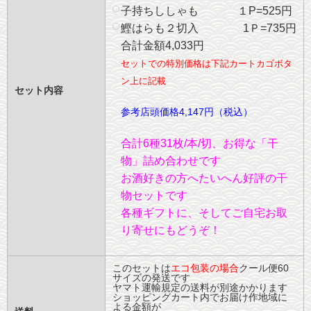
子持ちししゃも １P=525円
鰹はらも２切入 1Ｐ=735円
合計金額4,033円
セットでの特別価格は下記カートカゴボタ
ン上に記載
セット内容
参考店頭価格4,147円（税込）
合計6種31枚/本/切、お得な「干
物」詰め合わせです
お酒好きの方へたいへん好評の干
物セットです
各種ギフトに、そしてご自宅お取
り寄せにもどうぞ！
このセットは
エコ包装の場合
クール便60
サイズの発送です
ヤマト運輸規定の送料が別途かかります
ショッピングカート内でお届け作地域に
よる金額が