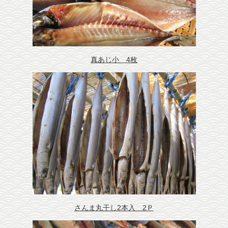
干物調理の秘訣
会社概要
干物保存の秘訣
お客様の声
メディア紹介
真あじ小 4枚
沼津おすすめ飲食店
沼津観光魅力スポット
リンク
団体様用予約フォーム
さんま丸干し2本入 2Ｐ