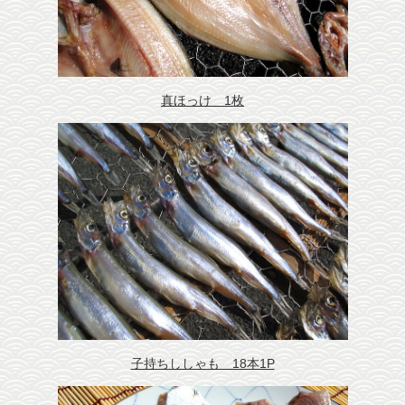
真ほっけ 1枚
子持ちししゃも 18本1P