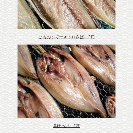
干物調理の秘訣
会社概要
干物保存の秘訣
お客様の声
メディア紹介
ひものすてーきトロさば 2切
沼津おすすめ飲食店
沼津観光魅力スポット
リンク
団体様用予約フォーム
真ほっけ 1枚