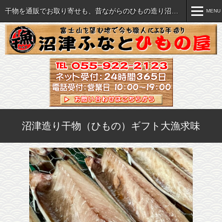
干物を通販でお取り寄せも、昔ながらのひもの造り沼津ふなと
MENU
MENU
おいしい干物各種
ご注文について
セット・詰め合わせ
ご注文方法
海産珍味など各種
特商法に関する表記
沼津造り干物（ひもの）ギフト大漁求味
すべての商品を見る
送料・手数料一覧
飲食店様へ(業販）
干物の旨さの秘密
直売店のご案内