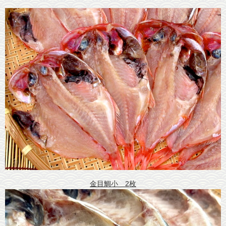
金目鯛小 2枚