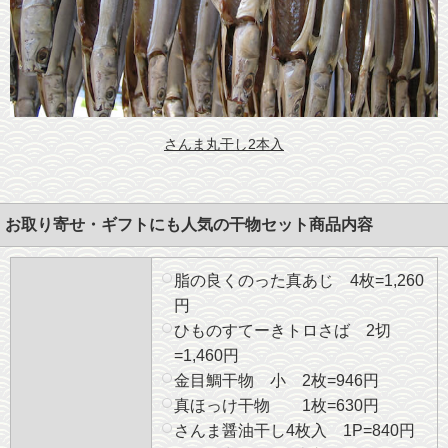
さんま丸干し2本入
お取り寄せ・ギフトにも人気の干物セット商品内容
脂の良くのった真あじ 4枚=1,260
円
ひものすてーきトロさば 2切
=1,460円
金目鯛干物 小 2枚=946円
真ほっけ干物 1枚=630円
さんま醤油干し4枚入 1P=840円