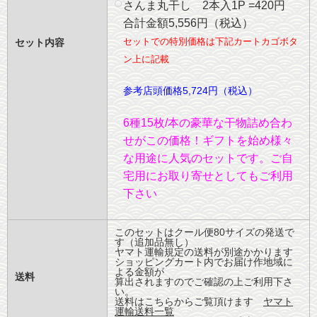
さんま丸干し 2本入1P =420円
合計金額5,556円（税込）
セットでの特別価格は下記カートカゴボタ
セット内容
ン上に記載
参考店頭価格5,724円（税込）
6種15枚/本の豪華な干物詰め合わ
せがこの価格！ギフトを始め様々
な用途に人気のセットです。ご自
宅用にお取り寄せとしてもご利用
下さい
このセットはクール便80サイズの発送で
す（追加品無し）
ヤマト運輸規定の送料が別途かかります
ショッピングカート内でお届け作地域に
よる金額が
送料
算出されますのでご確認の上ご利用下さ
い。
送料はこちらからご覧頂けます
ヤマト
運輸送料一覧